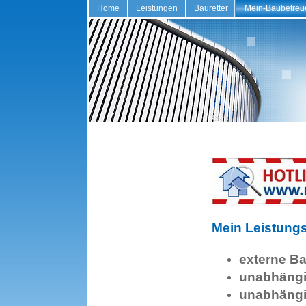
Home
Leistungen
Bauretter
Mein-Baubetreu
Mein Leistungs
externe B
unabhängi
unabhängi