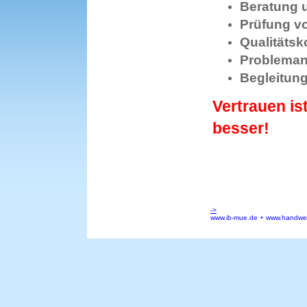
Beratung 
Prüfung v
Qualitäts
Probleman
Begleitun
Vertrauen is
besser!
->
www.ib-mue.de + www.handwerk